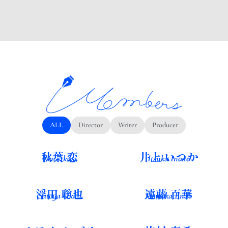
ALL
Director
Writer
Producer
秋葉 恋
井上 いつか
Ren Akiba
Itsuka Inoue
浮田 聡也
遠藤 百華
Satoya Ukita
Momoka Endo
カワイ･ヒバリ
杵村 春希
Hibari Kawai
Haruki Kinemura