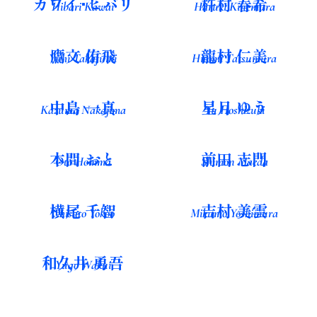
鷹文 侑飛
龍村 仁美
Yuhi Takafumi
Hitomi Tatsumura
中島 一真
星月 ゆう
Kazuma Nakajima
Yu Hoshizuki
本間 おと
前田 志門
Oto Homma
Shimon Maeda
横尾 千智
吉村 美雲
Chisato Yokoo
Mikumo Yoshimura
和久井 勇吾
Yugo Wakui